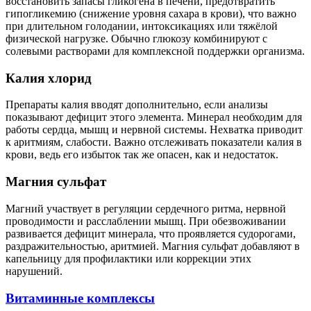
восстановить запасы гликогена в печени, предотвратить
гипогликемию (снижение уровня сахара в крови), что важно
при длительном голодании, интоксикациях или тяжёлой
физической нагрузке. Обычно глюкозу комбинируют с
солевыми растворами для комплексной поддержки организма.
Калия хлорид
Препараты калия вводят дополнительно, если анализы
показывают дефицит этого элемента. Минерал необходим для
работы сердца, мышц и нервной системы. Нехватка приводит
к аритмиям, слабости. Важно отслеживать показатели калия в
крови, ведь его избыток так же опасен, как и недостаток.
Магния сульфат
Магний участвует в регуляции сердечного ритма, нервной
проводимости и расслаблении мышц. При обезвоживании
развивается дефицит минерала, что проявляется судорогами,
раздражительностью, аритмией. Магния сульфат добавляют в
капельницу для профилактики или коррекции этих
нарушений.
Витаминные комплексы