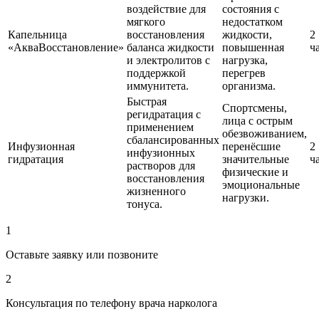
воздействие для
состояния с
мягкого
недостатком
Капельница
восстановления
жидкости,
2
«АкваВосстановление»
баланса жидкости
повышенная
ч
и электролитов с
нагрузка,
поддержкой
перегрев
иммунитета.
организма.
Быстрая
Спортсмены,
регидратация с
лица с острым
применением
обезвоживанием,
сбалансированных
Инфузионная
перенёсшие
2
инфузионных
гидратация
значительные
ч
растворов для
физические и
восстановления
эмоциональные
жизненного
нагрузки.
тонуса.
1
Оставьте заявку или позвоните
2
Консультация по телефону врача нарколога