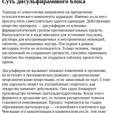
Суть дисульфирамового блока
Торпеда от алкоголизма направлена на преодоление
психологического компонента аддикции. Именно из-за него
бросить пить самостоятельно удается единицам. Действующее
вещество препарата — дисульфирам из клинико-
фармакологической группы противоалкогольных средств.
Выпускается он в виде импланта для установки под кожу,
раствора для внутримышечных и внутривенных инъекций,
таблеток, принимаемых внутрь. Последние в рамках
методики почти не используются. Только человек, твердо
настроенный на сохранение трезвости, способен принимать
таблетки без перерыва, не поддаться соблазну пропустить
прием.
Дисульфирам не вызывает никаких изменений в организме,
не вступает в биохимические реакции с органическими/
неорганическими веществами, если зависимый не пьет. Стоит
ему нарушить запрет на употребление спиртного, как
лекарство начинает действовать. Оно сразу блокирует
производство печенью ацетальдегидрогеназы. Когда этого
фермента в организме нет, то полное расщепление этанола
становится невозможным. Процесс тормозится на стадии
образования ацетальдегида — сильнейшего клеточного яда.
Чем выше его концентрация в кровеносном русле, тем хуже