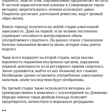
пациента. Зная об этом, алкозависимый предпочитает не пить.
В частной наркологической клинике в Североморске такую
методику запретительного лечения используют давно.
Пациенты достигают длительной ремиссии, ведут трезвый
образ жизни.
Вшить торпеду получится на любой стадии алкогольной
зависимости. Даже на первой, если человек постепенно
утрачивает способность контролировать объем
употребляемого спиртного. На ранних этапах становления
болезни показанием являются запои, которые пока длятся
недолго.
Чаще всего кодируют на второй стадии, когда высока
вероятность поражения внутренних органов, нарушения
нервной деятельности из-за регулярного приема спиртного.
Запои удлиняются, выйти из них больному все сложнее.
Необходимо срочно остановить употребление алкогольных
напитков, иначе последствия будут необратимы.
На третьей стадии также используется методика, но
преимущественно в комплексе с психотерапией по Довженко.
Нередко именно такая двойная блокада позволяет
предотвратить личностную и моральную деградацию.