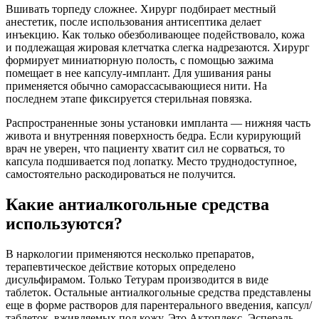
Вшивать торпеду сложнее. Хирург подбирает местный
анестетик, после использования антисептика делает
инъекцию. Как только обезболивающее подействовало, кожа
и подлежащая жировая клетчатка слегка надрезаются. Хирург
формирует миниатюрную полость, с помощью зажима
помещает в нее капсулу-имплант. Для ушивания раны
применяется обычно саморассасывающиеся нити. На
последнем этапе фиксируется стерильная повязка.
Распространенные зоны установки импланта — нижняя часть
живота и внутренняя поверхность бедра. Если курирующий
врач не уверен, что пациенту хватит сил не сорваться, то
капсула подшивается под лопатку. Место труднодоступное,
самостоятельно раскодироваться не получится.
Какие антиалкогольные средства
используются?
В наркологии применяются несколько препаратов,
терапевтическое действие которых определено
дисульфирамом. Только Тетурам производится в виде
таблеток. Остальные антиалкогольные средства представлены
еще в форме растворов для парентерального введения, капсул/
таблеток, вживляемых под кожу. Это Актоплекс, Эспераль,