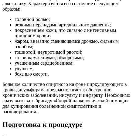
алкоголику. Характеризуется его состояние следующим
образом:
головной болью;
резкими перепадами артериального давления;
покраснением кожи, что связано с интенсивным
приливом крови;
жаром, внезапно сменяющимся дрожью, сильным
ознобом;
тошнотой, неукротимой рвотой;
головокружениями, обмороками;
учащенным сердцебиением;
удушьем;
боязнью смерти.
Большое количество спиртного на фоне циркулирующего в
крови дисульфирама предрасполагает к обострению
хронических заболеваний, инсульту и инфаркту. Необходимо
сразу вызывать бригаду «Скорой наркологической помощи»
для купирования болезненной симптоматики и
раскодирования.
Подготовка к процедуре