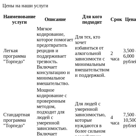
Цены на наши услуги
Наименование
Для кого
Описание
Срок
Цена
услуги
подходит
Мягкое
кодирование,
Для тех, кто
которое помогает
хочет
предотвратить
избавиться от
Легкая
рецидив и
3,500 
алкогольной
2
программа
поддерживает
6,000
зависимости с
часа
"Торпедо"
трезвость.
рубле
минимальным
Включает
вмешательством
консультацию и
и поддержкой.
минимальное
вмешательство.
Мощное
кодирование с
проверенным
Для людей с
методом,
умеренной
подходит для
Стандартная
зависимостью,
7,500 
людей с
4
программа
которые
10,50
умеренной
часа
"Торпедо"
нуждаются в
рубле
зависимостью.
более сильном
Включает