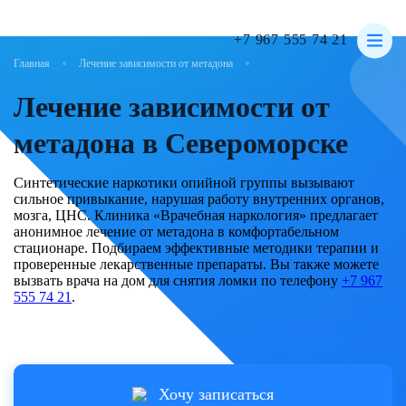
+7 967 555 74 21
Главная
Поиск услуги
Лечение зависимости от метадона
Лечение зависимости от
метадона в Североморске
Синтетические наркотики опийной группы вызывают
Лечение алкоголизма
сильное привыкание, нарушая работу внутренних органов,
мозга, ЦНС. Клиника «Врачебная наркология» предлагает
Лечение наркомании
анонимное лечение от метадона в комфортабельном
стационаре. Подбираем эффективные методики терапии и
Реабилитационный центр
проверенные лекарственные препараты. Вы также можете
вызвать врача на дом для снятия ломки по телефону
+7 967
Вывод из запоя
555 74 21
.
Кодирование
Наркологическая помощь
Частный вытрезвитель
Хочу записаться
О клинике