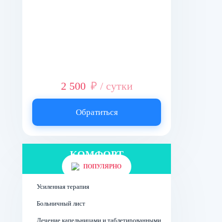
2 500
₽ / сутки
Обратиться
КОМФОРТ
Палата на 2 человек
ПОПУЛЯРНО
Усиленная терапия
Больничный лист
Лечение капельницами и таблетированными