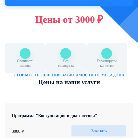
Цены
Цены от 3000 ₽
Контакты
Лицензия клиники: Л041-01050-
61/00357506
Североморск, ул. Комсомольская, 25,
Североморск (адрес контактного
центра)
Круглосуточный телефон дежурного
Срочность
Без
Гарантируем
нарколога:
вызова
выходных
качество
+7 967 555 74 21
СТОИМОСТЬ ЛЕЧЕНИЯ ЗАВИСИМОСТИ ОТ МЕТАДОНА
Цены на наши услуги
ЗАКАЗАТЬ ЗВОНОК
Программа "Консультация и диагностика"
1 час
Первичная консультация для диагностики зависимости от
Для людей, осознающих свою зависимость от метадона и
Заказать
3000 ₽
метадона и разработки индивидуального плана лечения.
готовых начать лечение.