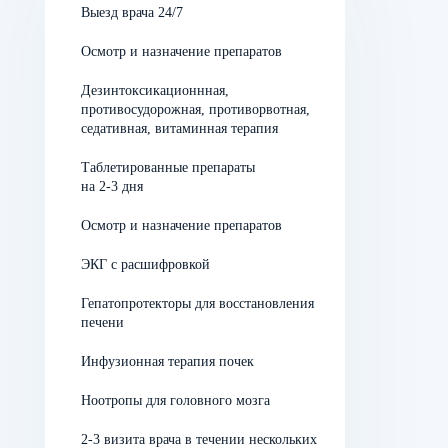
Выезд врача 24/7
становится следствием длительного употребления
опиата. Она тяжело протекает и непросто купируется,
Осмотр и назначение препаратов
требуя обязательной госпитализации в наркологическую
клинику. Абстинентный синдром проходит в несколько
Дезинтоксикационнная,
этапов:
противосудорожная, противорвотная,
седативная, витаминная терапия
Уже в первые сутки после отмены происходят
Таблетированные препараты
на 2-3 дня
изменения в организме: поднимается температура,
появляются проблемы с дыханием (могут стать
Осмотр и назначение препаратов
причиной отека легких), нарушается работа ЖКТ.
ЭКГ с расшифровкой
Из-за спазмов мышц мучительные боли не дают ни
Гепатопротекторы для восстановления
расслабления, ни отдыха. Общая симптоматика
печени
может напоминать протекание простудных
Инфузионная терапия почек
заболеваний.
На следующий день к физическим проявлениям
Ноотропы для головного мозга
добавляются психические изменения. На фоне
2-3 визита врача в течении нескольких