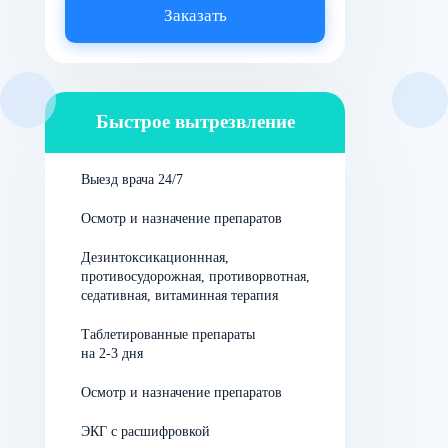
могут отмечаться:
Заказать
общая слабость состояния,
повышение давления, температуры,
Быстрое вытрезвление
тремор конечностей,
Выезд врача 24/7
сильные боли в мышцах, суставах,
Осмотр и назначение препаратов
появление судорог,
Дезинтоксикационнная,
апатия,
противосудорожная, противорвотная,
седативная, витаминная терапия
депрессивность,
нарушение работы органов ЖКТ.
Таблетированные препараты
на 2-3 дня
Метадоновому наркоману кажется, что боль
сосредоточилась в каждом уголке тела, она настолько
Осмотр и назначение препаратов
сильна, что высока вероятность суицида или
ЭКГ с расшифровкой
причинения себе вреда. В остром периоде ломки