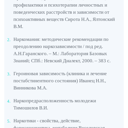
УБОД
. Метадон – это опиатный наркотик, и для
профилактики и психотерапии личностных и
купирования ломки на его фоне требуется
поведенческих расстройств и зависимости от
проведение ультрабыстрой опиоидной
психоактивных веществ Сирота Н.А., Ялтонский
детоксикации. Процедура организуется
В.М.
под наркозом и предполагает введение в
Наркомания: методические рекомендации по
организм высоких доз антидота, в
преодолению наркозависимости / под ред.
результате чего наркоман не испытывает
А.Н.Гаранского. – М.: Лаборатория Базовых
симптомов ломки.
Знаний; СПб.: Невский Диалект, 2000. – 383 с.
Кодирование
. Чтобы снизить тягу к веществам,
нарколог может предложить
Героиновая зависимость (клиника и лечение
закодироваться. Для этого
постабстинентного состояния) Иванец Н.Н.,
выполняется подкожная подшивка
Винникова М.А.
препарата, содержащего
налтрексон. Он блокирует
Наркопредрасположенность молодежи
рецепторы головного мозга, и
Тимошилов В.И.
употребление не принесет ни
Наркотики - свойства, действие,
расслабления, ни эйфории.
фармакокинетика, метаболизм Веселовская