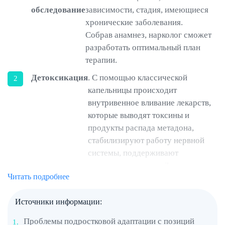
обследование
зависимости, стадия, имеющиеся
хронические заболевания.
Собрав анамнез, нарколог сможет
разработать оптимальный план
терапии.
Детоксикация
. С помощью классической
капельницы происходит
внутривенное вливание лекарств,
которые выводят токсины и
продукты распада метадона,
стабилизируют работу нервной
системы, поддерживают
внутренние органы. Для
Читать подробнее
ускоренного освобождения
кровотока могут применяться
Источники информации:
аппаратные техники в виде
ВЛОКа или плазмафереза.
Проблемы подростковой адаптации с позиций