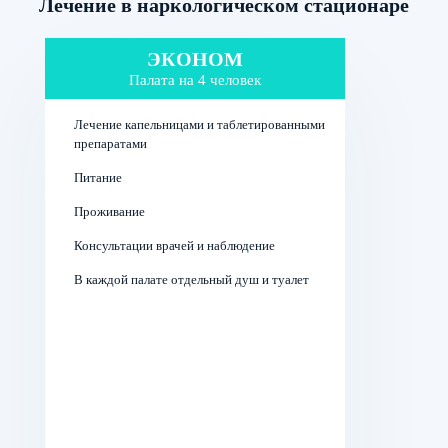
Лечение в наркологическом стационаре
Наркологический центр лечения от метадона
«Врачебная наркология» в Североморске – это уютное
пространство, где зависимые люди могут получить
ЭКОНОМ
грамотную и квалифицированную поддержку
Палата на 4 человек
наркологов, клинических психологов, психотерапевтов.
Для записи на первичный прием или получения онлайн-
Лечение капельницами и таблетированными
консультации врача позвоните по телефону
+7 967 555
препаратами
74 21
.
Питание
Проживание
Консультации врачей и наблюдение
В каждой палате отдельный душ и туалет