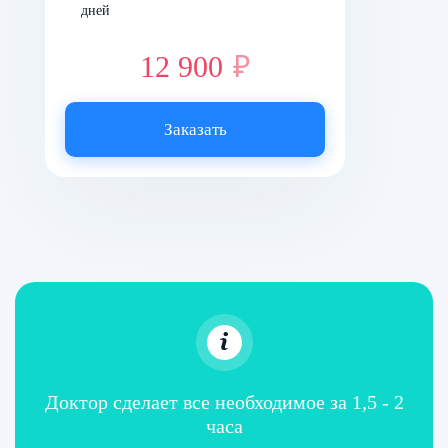
постоянно нарастающей боли наркоман чувствует
дней
депрессию, тревожность, может переходить от
12 900
₽
апатии к агрессивности.
С каждым днем боли становятся такой силы, что
Заказать
зависимый допускает мысли о суициде или
криминале, чтобы любым способом найти деньги на
очередную дозу и избавить себя от страданий.
Попытки заменить метадон другими средствами не
приносят успеха, так как последний оказывает
слишком сильное воздействие на опиоидные
рецепторы.
Симптомы могут несколько варьироваться у разных
людей в зависимости от их чувствительности и болевого
порога, при этом общей является локализация
Доктор сделает все необходимое за 1,5 - 2
неприятных ощущений в области головы, рук, ног,
сердца. Очень важно вовремя обратиться в
часа
наркологическую клинику
, чтобы купировать признаки