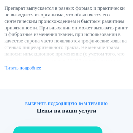
Препарат выпускается в разных формах и практически
не выводится из организма, что объясняется его
синтетическим происхождением и быстрым развитием
привязанности. При вдыхании он может вызывать ринит
и фиброзные изменения тканей, при использовании в
качестве сиропа часто появляются трофические язвы на
стенках пищеварительного тракта. Не меньше травм
наносит инъекционное применение (с учетом того, что
повышается риск заражения СПИДом или гепатитом).
Читать подробнее
Абстинентный синдром на фоне метадона протекает
гораздо мучительнее, чем при приеме героина, а
уровень смертности от него растет с каждым годом.
Своевременное обращение за врачебной помощью
позволяет на ранних стадиях купировать ломку и
ВЫБЕРИТЕ ПОДХОДЯЩУЮ ВАМ ТЕРАПИЮ
Цены на наши услуги
предотвратить дальнейшие разрушения организма и
психики.