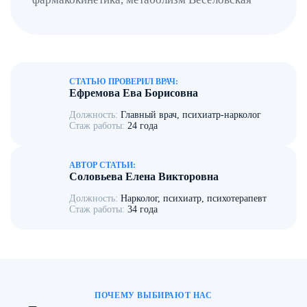
Психотерапия
.
После медикаментозной очистки
крови и нормализации
самочувствия пациенту
предлагается пройти курс
психотерапии. Купирование
СТАТЬЮ ПРОВЕРИЛ ВРАЧ:
Ефремова Ева Борисовна
болевого синдрома и
нормализация эмоционального
Должность:
Главный врач, психиатр-нарколог
Стаж работы:
24 года
фона не гарантируют защиту от
срыва, так как психологическая
тяга останется на прежнем
АВТОР СТАТЬИ:
Соловьева Елена Викторовна
уровне. Реабилитация помогает
проработать подсознательные
Должность:
Нарколог, психиатр, психотерапевт
Стаж работы:
34 года
причины тяги к опасному
препарату, чтобы после клиники
не было никаких опасений за
возможный срыв.
ПОЧЕМУ ВЫБИРАЮТ НАС