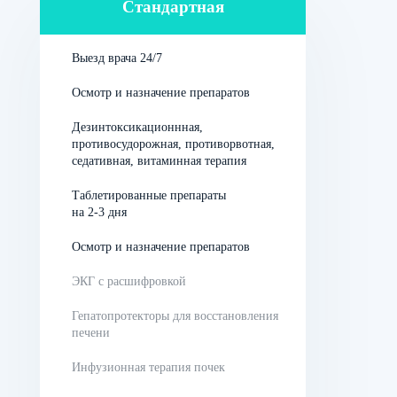
Механизм действия метадона
Стандартная
Изначально вещество начинают принимать ради
расслабления, эйфории, успокаивающего эффекта. Его
Выезд врача 24/7
основное воздействие приходится на опиоидные
Осмотр и назначение препаратов
рецепторы головного мозга, которые также называются
центрами удовольствия. Постоянно поступая в
Дезинтоксикационнная,
кровоток, метадон вызывает усиленную выработку
противосудорожная, противорвотная,
серотонина, дофамина, на фоне чего наркоман
седативная, витаминная терапия
испытывает кайф, чувство свободы, раскрепощения,
удовольствие. Действие на организм при этом
Таблетированные препараты
следующее:
на 2-3 дня
Осмотр и назначение препаратов
уменьшаются зрачки,
ЭКГ с расшифровкой
замедляется дыхание,
Гепатопротекторы для восстановления
глаза становятся блестящими, краснеют,
печени
происходит притупление эмоций,
Инфузионная терапия почек