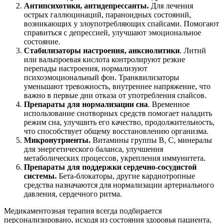
Антипсихотики, антидепрессанты.
Для лечения
острых галлюцинаций, параноидных состояний,
возникающих у злоупотребляющих спайсами. Помогают
справиться с депрессией, улучшают эмоциональное
состояние.
Стабилизаторы настроения, анксиолитики
. Литий
или вальпроевая кислота контролируют резкие
перепады настроения, нормализуют
психоэмоциональный фон. Транквилизаторы
уменьшают тревожность, внутреннее напряжение, что
важно в первые дни отказа от употребления спайсов.
Препараты для нормализации сна
. Временное
использование снотворных средств помогает наладить
режим сна, улучшить его качество, продолжительность,
что способствует общему восстановлению организма.
Микронутриенты.
Витамины группы B, C, минералы
для энергетического баланса, улучшения
метаболических процессов, укрепления иммунитета.
Препараты для поддержки сердечно-сосудистой
системы.
Бета-блокаторы, другие кардиотропные
средства назначаются для нормализации артериального
давления, сердечного ритма.
Медикаментозная терапия всегда подбирается
персонализировано, исходя из состояния здоровья пациента,