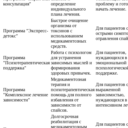
консультация"
определение
проблему и гот
индивидуального
начать лечение.
плана лечения.
Быстрое очищение
организма от
Для пациентов 
Программа "Экспресс-
токсинов с
острыми симпт
детокс"
использованием
отравления спа
медикаментозных
средств.
Работа с психологом
Для пациентов,
Программа
для устранения
нуждающихся в
"Психотерапевтическая
зависимых мыслей и
эмоциональной 
поддержка"
формирования
психологическо
здоровых привычек.
поддержке.
Медикаментозная
терапия и
Для пациентов 
Программа
психотерапевтическая
выраженной
"Комплексное лечение
помощь для полного
зависимостью,
зависимости"
избавления от
нуждающихся в
зависимости от
интенсивном ле
спайсов.
Долгосрочная
реабилитация с
Для пациентов 
медикаментозным