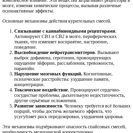
комплексное влияние. Эти вещества затрагивают рецепторы в
мозге, изменяя химические процессы, вызывая различные
психоактивные эффекты.
Основные механизмы действия курительных смесей.
Связывание с каннабиноидными рецепторами
.
Активируют CB1 и CB2 в мозге, периферических
тканях, что изменяет восприятие, настроение,
поведение.
Высвобождение нейротрансмиттеров
. Вызывают
выброс дофамина, серотонин, провоцирующих
ощущение эйфории, расслабления, тревожности,
паранойи.
Нарушение мозговых функций.
Когнитивные,
психические расстройства: ухудшение памяти,
концентрации.
Токсическое воздействие
. Провоцируют сердечно-
сосудистые проблемы, дыхательную недостаточность,
другие серьёзные осложнения.
Развитие зависимости
. Человеку требуется всё больших
порций, чтобы достичь желаемого эффекта, что
усугубляет риск передозировки, ухудшения здоровья.
Эти механизмы подчёркивают опасность спайсовых смесей,
необходимость медицинской корректировки.