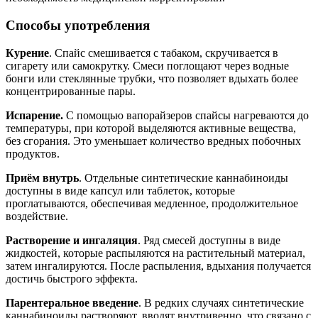
Способы употребления
Курение
. Спайс смешивается с табаком, скручивается в
сигарету или самокрутку. Смеси поглощают через водные
бонги или стеклянные трубки, что позволяет вдыхать более
концентрированные пары.
Испарение.
С помощью вапорайзеров спайсы нагреваются до
температуры, при которой выделяются активные вещества,
без сгорания. Это уменьшает количество вредных побочных
продуктов.
Приём внутрь
. Отдельные синтетические каннабиноиды
доступны в виде капсул или таблеток, которые
проглатываются, обеспечивая медленное, продолжительное
воздействие.
Растворение и ингаляция
. Ряд смесей доступны в виде
жидкостей, которые распыляются на растительный материал,
затем ингалируются. После распыления, вдыхания получается
достичь быстрого эффекта.
Парентеральное введение
. В редких случаях синтетические
каннабиноиды растворяют, вводят внутривенно, что связано с