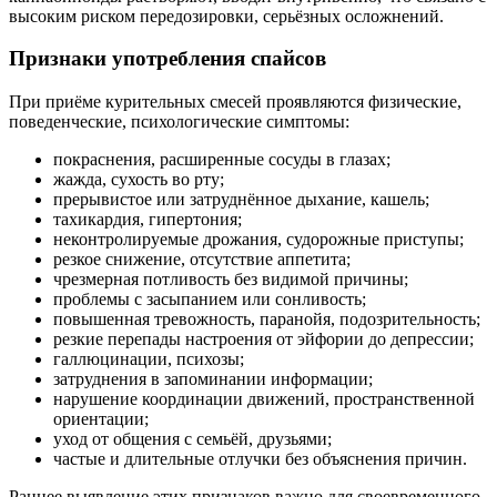
высоким риском передозировки, серьёзных осложнений.
Признаки употребления спайсов
При приёме курительных смесей проявляются физические,
поведенческие, психологические симптомы:
покраснения, расширенные сосуды в глазах;
жажда, сухость во рту;
прерывистое или затруднённое дыхание, кашель;
тахикардия, гипертония;
неконтролируемые дрожания, судорожные приступы;
резкое снижение, отсутствие аппетита;
чрезмерная потливость без видимой причины;
проблемы с засыпанием или сонливость;
повышенная тревожность, паранойя, подозрительность;
резкие перепады настроения от эйфории до депрессии;
галлюцинации, психозы;
затруднения в запоминании информации;
нарушение координации движений, пространственной
ориентации;
уход от общения с семьёй, друзьями;
частые и длительные отлучки без объяснения причин.
Раннее выявление этих признаков важно для своевременного